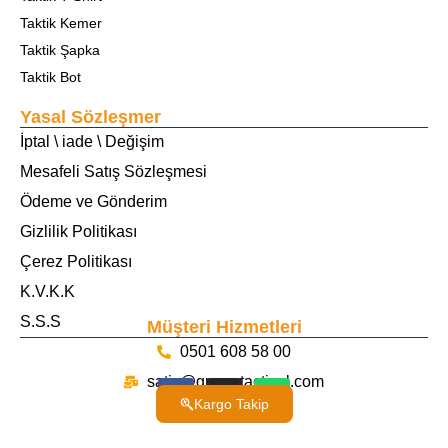
Taktik Kemer
Taktik Şapka
Taktik Bot
Yasal Sözleşmer
İptal \ iade \ Değişim
Mesafeli Satış Sözleşmesi
Ödeme ve Gönderim
Gizlilik Politikası
Çerez Politikası
K.V.K.K
S.S.S
Müşteri Hizmetleri
0501 608 58 00
satis@guventactical.com
Kargo Takip