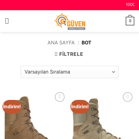
1000 ₺ Ve 
0
ANA SAYFA
/
BOT
FILTRELE
İndirim!
İndirim!
Favori
Favori
Ürünler
Ürünler