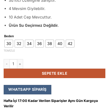
Su İtici Özelliğine Sahiptir.
4 Mevsim Giyilebilir.
10 Adet Cep Mevcuttur.
Ürün Su Geçirmez Değildir.
Beden
30
32
34
36
38
40
42
TEMIZLE
SEPETE EKLE
WHATSAPP SIPARIŞ
Hafta İçi 17:00 Kadar Verilen Siparişler Aynı Gün Kargoya
Verilir