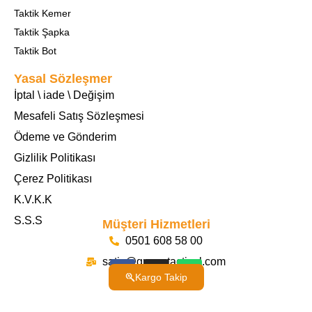
Taktik Kemer
Taktik Şapka
Taktik Bot
Yasal Sözleşmer
İptal \ iade \ Değişim
Mesafeli Satış Sözleşmesi
Ödeme ve Gönderim
Gizlilik Politikası
Çerez Politikası
K.V.K.K
S.S.S
Müşteri Hizmetleri
0501 608 58 00
satis@guventactical.com
Kargo Takip