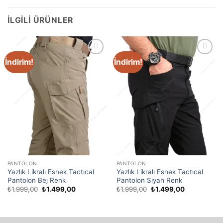
İLGILI ÜRÜNLER
İndirim!
İndirim!
Favori
Favori
Ürünler
Ürünler
PANTOLON
PANTOLON
Yazlık Likralı Esnek Tactıcal
Yazlık Likralı Esnek Tactıcal
Pantolon Bej Renk
Pantolon Siyah Renk
₺
1.999,00
₺
1.499,00
₺
1.999,00
₺
1.499,00