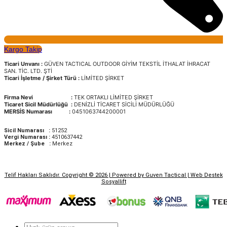
Kargo Takip
Ticari Unvanı :
GÜVEN TACTICAL OUTDOOR GİYİM TEKSTİL İTHALAT İHRACAT
SAN. TİC. LTD. ŞTİ
Ticari İşletme / Şirket Türü :
LİMİTED ŞİRKET
Firma Nevi :
TEK ORTAKLI LİMİTED ŞİRKET
Ticaret Sicil
Müdürlüğü :
DENİZLİ TİCARET SİCİLİ MÜDÜRLÜĞÜ
MERSİS Numarası :
0451063744200001
Sicil Numarası :
51252
Vergi Numarası :
4510637442
Merkez / Şube :
Merkez
Telif Hakları Saklıdır. Copyright © 2026 | Powered by Guven Tactical |
Web Destek
Sosyallift
Products