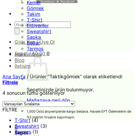
Kemer
Gömlek
Takım
T-Shirt
Products
Eldivenler
search
Sweatshirt
Şapka
Giriş Yap / Üye Ol
Botlar
Termos
Sepet /
₺
0,00
0
Hakkımızda
Blog
İletişim
Ana Sayfa
/
Ürünler “Taktikgömlek” olarak etiketlendi
Filtrele
Sepetinizde ürün bulunmuyor.
4 sonucun tümü gösteriliyor
Mağazaya geri dön
FİLTRE
1,000 Üstü alışverişlerde kargo bedava.
Havale EFT Ödemelerin de
%5 indirim fırsatını kaçırmayın.
T-Shirt
(4)
Sweatshirt
(3)
0
Termos
(1)
Sepet