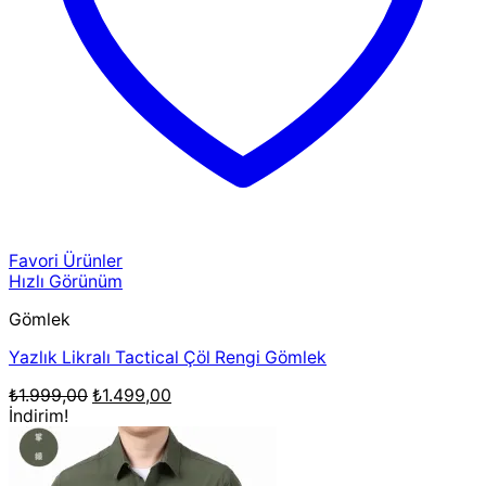
Favori Ürünler
Hızlı Görünüm
Gömlek
Yazlık Likralı Tactical Çöl Rengi Gömlek
Orijinal
Şu
₺
1.999,00
₺
1.499,00
fiyat:
andaki
İndirim!
₺1.999,00.
fiyat:
₺1.499,00.