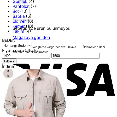
Gömlek
(4)
Pantolon
(7)
Bot
(10)
Şapka
(5)
Eldiven
(6)
Kemer
(10)
Sepetinizde ürün bulunmuyor.
Takım
(4)
Mağazaya geri dön
BEDEN
1,000 Üstü alışverişlerde kargo bedava.
Havale EFT Ödemelerin de %5
Fiyata göre filtrele
indirim fırsatını kaçırmayın.
En
En
V
düşük
yüksek
Filtrele
fiyat
fiyat
İndirim!
P