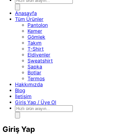
search
Anasayfa
Tüm Ürünler
Pantolon
Kemer
Gömlek
Takım
T-Shirt
Eldivenler
Sweatshirt
Şapka
Botlar
Termos
Hakkımızda
Blog
İletişim
Giriş Yap / Üye Ol
Products
search
Giriş Yap