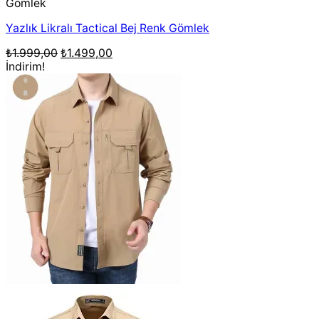
Gömlek
Yazlık Likralı Tactical Bej Renk Gömlek
Orijinal
Şu
₺
1.999,00
₺
1.499,00
fiyat:
andaki
İndirim!
₺1.999,00.
fiyat:
₺1.499,00.