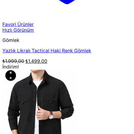
Favori Ürünler
Hızlı Görünüm
Gömlek
Yazlık Likralı Tactical Haki Renk Gömlek
Orijinal
Şu
₺
1.999,00
₺
1.499,00
fiyat:
andaki
İndirim!
₺1.999,00.
fiyat:
₺1.499,00.