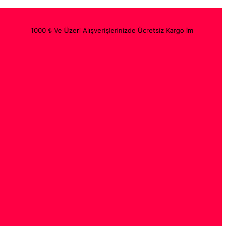
1000 ₺ Ve Üzeri Alışverişlerinizde Ücretsiz Kargo İmkanı ve
Tüm ürünle