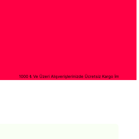
1000 ₺ Ve Üzeri Alışverişlerinizde Ücretsiz Kargo İmkanı ve
Tüm ürünle