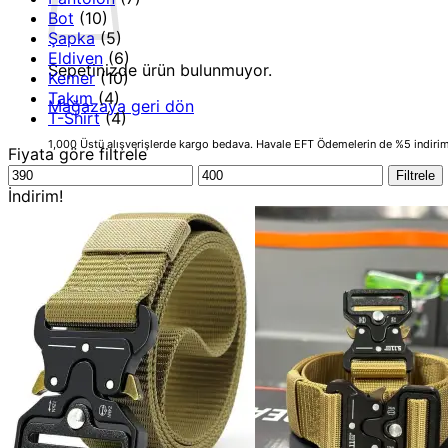
Bot
(10)
Şapka
(5)
Eldiven
(6)
Sepetinizde ürün bulunmuyor.
Kemer
(10)
Takım
(4)
Mağazaya geri dön
T-Shirt
(4)
1,000 Üstü alışverişlerde kargo bedava.
Havale EFT Ödemelerin de %5 indirim 
Fiyata göre filtrele
En
En
Filtrele
düşük
yüksek
İndirim!
fiyat
fiyat