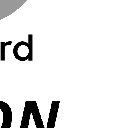
Cash
On
Delivery